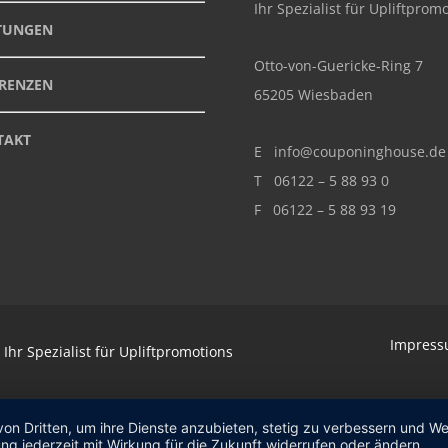
Ihr Spezialist für Upliftprom
STUNGEN
Otto-von-Guericke-Ring 7
ERENZEN
65205 Wiesbaden
TAKT
E
info@couponinghouse.de
T
06122 – 5 88 93 0
F 06122 – 5 88 93 19
Impres
hr Spezialist für Upliftpromotions
von Dritten, um ihre Dienste anzubieten, stetig zu verbessern und 
ng jederzeit mit Wirkung für die Zukunft widerrufen oder ändern.