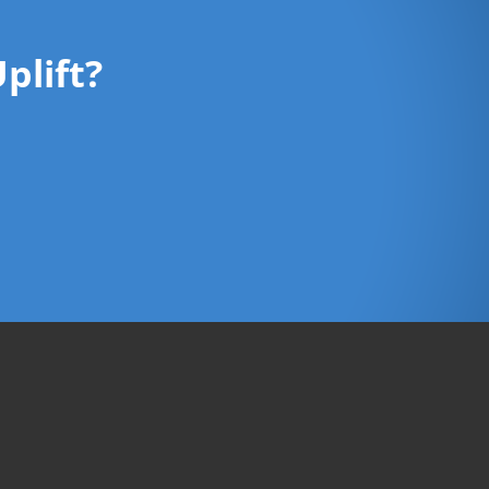
plift?
H