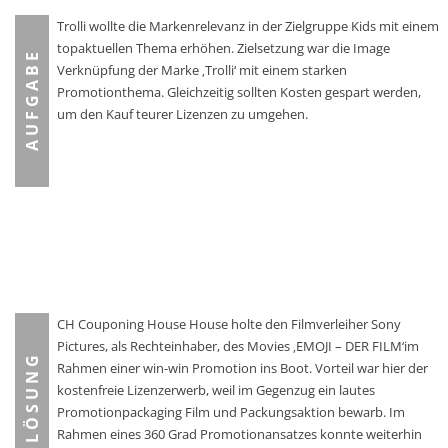
Trolli wollte die Markenrelevanz in der Zielgruppe Kids mit einem
topaktuellen Thema erhöhen. Zielsetzung war die Image
A U F G A B E
Verknüpfung der Marke ‚Trolli‘ mit einem starken
Promotionthema. Gleichzeitig sollten Kosten gespart werden,
um den Kauf teurer Lizenzen zu umgehen.
CH Couponing House House holte den Filmverleiher Sony
Pictures, als Rechteinhaber, des Movies ‚EMOJI – DER FILM‘im
L Ö S U N G
Rahmen einer win-win Promotion ins Boot. Vorteil war hier der
kostenfreie Lizenzerwerb, weil im Gegenzug ein lautes
Promotionpackaging Film und Packungsaktion bewarb. Im
Rahmen eines 360 Grad Promotionansatzes konnte weiterhin